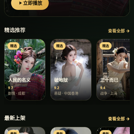
立即播放
精选推荐
查看全部 →
精选
精选
精选
人民的名义
破地狱
三十而已
9.7
9.2
9.4
剧情
·
成都
悬疑
·
中国香港
战争
·
上海
最新上架
查看全部 →
最新
最新
最新