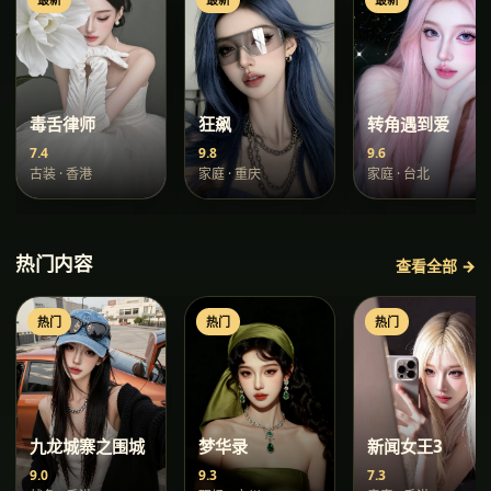
毒舌律师
狂飙
转角遇到爱
7.4
9.8
9.6
古装
·
香港
家庭
·
重庆
家庭
·
台北
热门内容
查看全部 →
热门
热门
热门
九龙城寨之围城
梦华录
新闻女王3
9.0
9.3
7.3