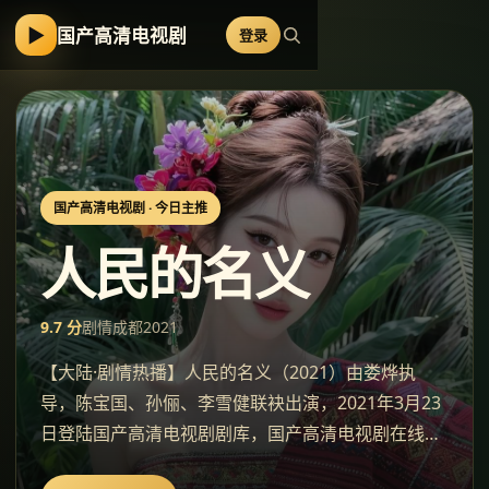
▶
国产高清电视剧
登录
国产高清电视剧
· 今日主推
人民的名义
9.7
分
剧情
成都
2021
【大陆·剧情热播】人民的名义（2021）由娄烨执
导，陈宝国、孙俪、李雪健联袂出演，2021年3月23
日登陆国产高清电视剧剧库，国产高清电视剧在线观
看。